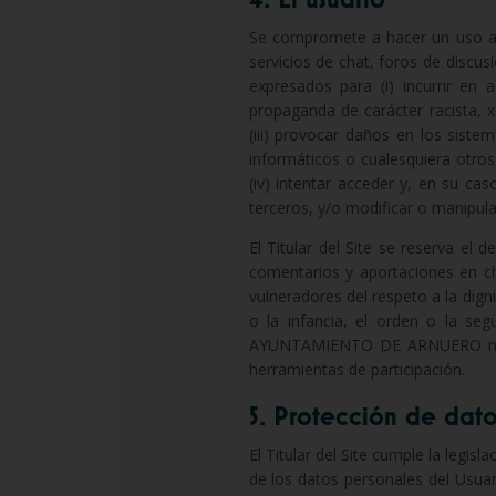
Se compromete a hacer un uso ade
servicios de chat, foros de discusi
expresados para (i) incurrir en a
propaganda de carácter racista, 
(iii) provocar daños en los sistem
informáticos o cualesquiera otro
(iv) intentar acceder y, en su cas
terceros, y/o modificar o manipul
El Titular del Site se reserva el 
comentarios y aportaciones en cha
vulneradores del respeto a la dign
o la infancia, el orden o la seg
AYUNTAMIENTO DE ARNUERO no ser
herramientas de participación.
5. Protección de dato
El Titular del Site cumple la legi
de los datos personales del Usuar