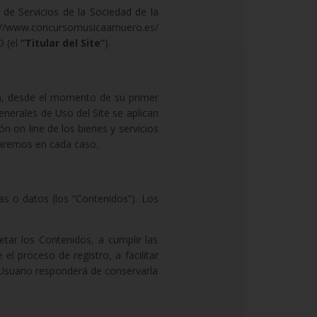
 de Servicios de la Sociedad de la
s://www.concursomusicaarnuero.es/
O (el
“Titular del Site”
).
ón, desde el momento de su primer
nerales de Uso del Site se aplican
ón on line de los bienes y servicios
icaremos en cada caso.
as o datos (los “Contenidos”). Los
etar los Contenidos, a cumplir las
el proceso de registro, a facilitar
l Usuario responderá de conservarla