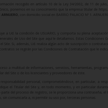
rmación recogido en artículo 10 de la Ley 34/2002, de 11 de julio,
rónico, ponemos en su conocimiento que la empresa titular de http
E ARNUERO
, con domicilio social en BARRIO PALACIO Nº 1. ARNUER
ribuye a Ud. la condición de USUARIO, y comporta su plena aceptaci
enerales de Uso del Site que aquí le detallamos. Estas Condiciones Ge
el Site. Si, además, Ud. realiza algún acto de suscripción o contrataci
y contratos se regirán por las Condiciones de Contratación que le ind
acceso a multitud de informaciones, servicios, herramientas, program
ar del Site o de los licenciantes y proveedores de éste.
 responsabilidad personal, comprometiéndose, en particular, a resp
dique el Titular del Site y, en todo momento, y en particular durante 
mo parte del proceso de registro, se le proporciona una contraseña, e
, sin comunicarla a, ni permitir su uso por, terceras personas.