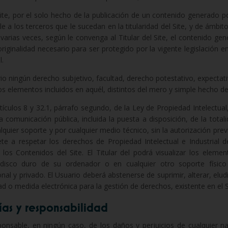
Site, por el solo hecho de la publicación de un contenido generado por
le a los terceros que le sucedan en la titularidad del Site, y de ámbito 
 varias veces, según le convenga al Titular del Site, el contenido ge
riginalidad necesario para ser protegido por la vigente legislación e
.
rio ningún derecho subjetivo, facultad, derecho potestativo, expectativ
s elementos incluidos en aquél, distintos del mero y simple hecho de
artículos 8 y 32.1, párrafo segundo, de la Ley de Propiedad Intelectu
 la comunicación pública, incluida la puesta a disposición, de la tota
lquier soporte y por cualquier medio técnico, sin la autorización previ
te a respetar los derechos de Propiedad Intelectual e Industrial de
 los Contenidos del Site. El Titular del podrá visualizar los element
 disco duro de su ordenador o en cualquier otro soporte físic
al y privado. El Usuario deberá abstenerse de suprimir, alterar, eludi
d o medida electrónica para la gestión de derechos, existente en el S
ías y responsabilidad
sponsable, en ningún caso, de los daños y perjuicios de cualquier n