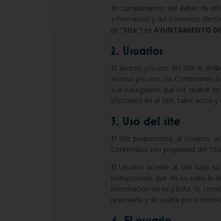
En cumplimiento del deber de info
Información y del Comercio Elect
(el
“Site”
) es
AYUNTAMIENTO D
2. Usuarios
El acceso y/o uso del Site le at
acceso y/o uso, las Condiciones G
a la navegación que Ud. realice en 
ofertados en el Site, tales actos 
3. Uso del site
El Site proporciona, al Usuario, 
Contenidos son propiedad del Titul
El Usuario accede al Site bajo su
instrucciones que en su caso le in
información veraz y lícita. Si, co
reservada y de usarla por sí mismo
4. El usuario