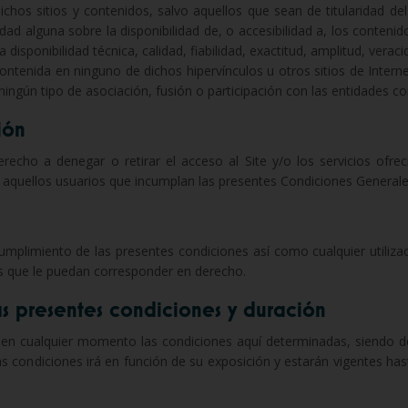
ichos sitios y contenidos, salvo aquellos que sean de titularidad del 
idad alguna sobre la disponibilidad de, o accesibilidad a, los conteni
a disponibilidad técnica, calidad, fiabilidad, exactitud, amplitud, verac
ontenida en ninguno de dichos hipervínculos u otros sitios de Interne
ingún tipo de asociación, fusión o participación con las entidades c
ión
 derecho a denegar o retirar el acceso al Site y/o los servicios ofre
 a aquellos usuarios que incumplan las presentes Condiciones General
incumplimiento de las presentes condiciones así como cualquier utiliza
es que le puedan corresponder en derecho.
as presentes condiciones y duración
car en cualquier momento las condiciones aquí determinadas, siendo
das condiciones irá en función de su exposición y estarán vigentes ha