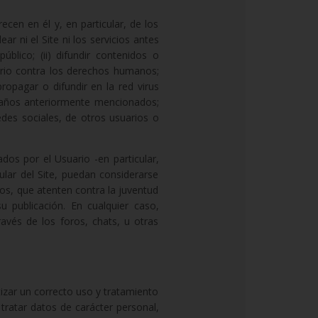
en en él y, en particular, de los
ar ni el Site ni los servicios antes
úblico; (ii) difundir contenidos o
orio contra los derechos humanos;
propagar o difundir en la red virus
 daños anteriormente mencionados;
redes sociales, de otros usuarios o
ados por el Usuario -en particular,
ular del Site, puedan considerarse
cos, que atenten contra la juventud
u publicación. En cualquier caso,
és de los foros, chats, u otras
tizar un correcto uso y tratamiento
tratar datos de carácter personal,