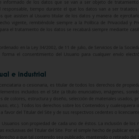
e informado de los datos que se van a ser objeto de tratamiento,
l responsable, tiempo durante el que los datos van a ser tratados 
os que asisten al Usuario titular de los datos y manera de ejercita
echo vigente, remitiéndole siempre a la Política de Privacidad y P
to para el tratamiento de los datos se recabará siempre mediante casi
rdenado en la Ley 34/2002, de 11 de julio, de Servicios de la Socied
ual forma el consentimiento del Usuario para cualquier envío elect
al e industrial
licenciataria o cesionaria, es titular de todos los derechos de propieda
lementos incluidos en el Site (a título enunciativo, imágenes, sonido
s de colores, estructura y diseño, selección de materiales usados, 
uso, etc.). Todos los derechos sobre los Contenidos y cualesquiera ot
avor del Titular del Site y de sus respectivos cedentes o licenciante
 Usuarios son propiedad de cada uno de éstos. La inclusión de los 
vas exclusivas del Titular del Site. Por el simple hecho de publicar en 
erecho a que tal contenido sea publicado, mantenido o retirado del S