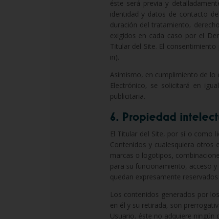
éste será previa y detalladament
identidad y datos de contacto de
duración del tratamiento, derech
exigidos en cada caso por el Der
Titular del Site. El consentimien
in).
Asimismo, en cumplimiento de lo o
Electrónico, se solicitará en ig
publicitaria.
6. Propiedad intelectu
El Titular del Site, por sí o como 
Contenidos y cualesquiera otros e
marcas o logotipos, combinacione
para su funcionamiento, acceso y 
quedan expresamente reservados a f
Los contenidos generados por los
en él y su retirada, son prerrogati
Usuario, éste no adquiere ningún d