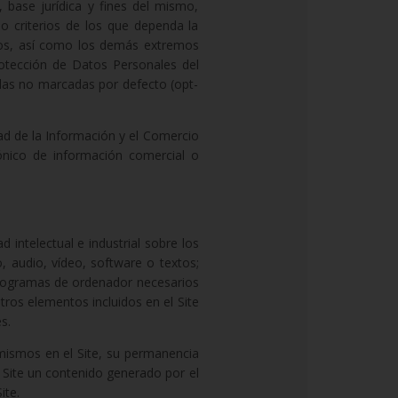
 base jurídica y fines del mismo,
o criterios de los que dependa la
rlos, así como los demás extremos
rotección de Datos Personales del
llas no marcadas por defecto (opt-
ad de la Información y el Comercio
rónico de información comercial o
d intelectual e industrial sobre los
, audio, vídeo, software o textos;
programas de ordenador necesarios
ros elementos incluidos en el Site
s.
mismos en el Site, su permanencia
el Site un contenido generado por el
ite.