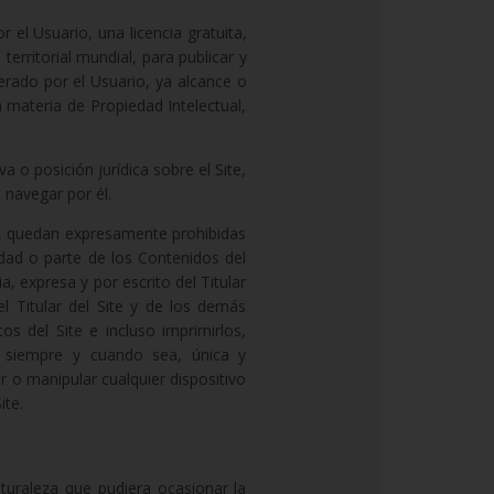
 el Usuario, una licencia gratuita,
territorial mundial, para publicar y
nerado por el Usuario, ya alcance o
n materia de Propiedad Intelectual,
a o posición jurídica sobre el Site,
 navegar por él.
al, quedan expresamente prohibidas
lidad o parte de los Contenidos del
a, expresa y por escrito del Titular
l Titular del Site y de los demás
os del Site e incluso imprimirlos,
o siempre y cuando sea, única y
r o manipular cualquier dispositivo
ite.
aturaleza que pudiera ocasionar la