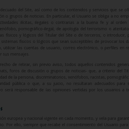
cuado del Site, así como de los contenidos y servicios que se ofrec
ón o grupos de noticias. En particular, el Usuario se obliga a no emple
ctividades ilícitas, ilegales o contrarias a la buena fe y al orden p
xenófobo, pornográfico-ilegal, de apología del terrorismo o atentat
as físicos y lógicos del Titular del Site o de terceros, o introducir, 
s sistemas físicos o lógicos que sean susceptibles de provocar los
o, utilizar las cuentas de usuario, correo electrónico, o perfiles en 
ar sus mensajes.
derecho de retirar, sin previo aviso, todos aquellos contenidos gener
ts, foros de discusión o grupos de noticias- que, a criterio del Tit
idad de la persona, discriminatorios, xenófobos, racistas, pornográfi
uridad pública o que, a su juicio, no resultaran adecuados para s
á responsable de las opiniones vertidas por los usuarios a trav
s
slación europea y nacional vigente en cada momento, y vela para garan
io. Por ello, siempre que recabe el consentimiento del Usuario para 