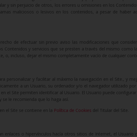
lar y sin perjuicio de otros, los errores u omisiones en los Contenidos,
gramas maliciosos o lesivos en los contenidos, a pesar de haber a
 derecho de efectuar sin previo aviso las modificaciones que consid
los Contenidos y servicios que se presten a través del mismo como 
te, o, incluso, dejar el mismo completamente vacío de cualquier cont
 para personalizar y facilitar al máximo la navegación en el Site., y me
camente a un Usuario, su ordenador y/o el navegador utilizado por e
 en el Site permiten identificar al Usuario. El Usuario puede configur
 y se le recomienda que lo haga así.
 en el Site se contiene en la
Política de Cookies
del Titular del Site.
an enlaces o hipervínculos hacía otros sitios de Internet, el Usuario