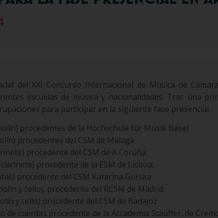
4
ncial del XXI Concurso Internacional de Música de Cámar
erentes escuelas de música y nacionalidades. Tras una prim
upaciones para participar en la siguiente fase presencial.
olín) procedentes de la Hochschule für Musik Basel
olín) procedentes del CSM de Málaga
rinete) procedente del CSM de A Coruña
 clarinete) procedente de la ESM de Lisboa;
autas) procedente del CSM Katarina Gurska
lín y cello), procedente del RCSM de Madrid
olín y cello) procedente del CSM de Badajoz
de cuerdas procedente de la Accademia Stauffer, de Cremo