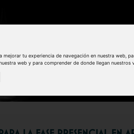
NOTICIAS
a mejorar tu experiencia de navegación en nuestra web, p
O DE MÚSICA DE CÁMARA ECOPARQUE DE T
 nuestra web y para comprender de donde llegan nuestros v
PARA LA FASE PRESENCIAL EN 