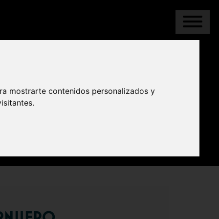
ara mostrarte contenidos personalizados y
RASMIERA
isitantes.
ARNUERO